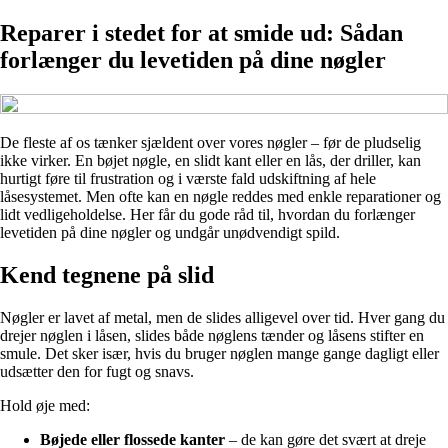
Reparer i stedet for at smide ud: Sådan
forlænger du levetiden på dine nøgler
De fleste af os tænker sjældent over vores nøgler – før de pludselig
ikke virker. En bøjet nøgle, en slidt kant eller en lås, der driller, kan
hurtigt føre til frustration og i værste fald udskiftning af hele
låsesystemet. Men ofte kan en nøgle reddes med enkle reparationer og
lidt vedligeholdelse. Her får du gode råd til, hvordan du forlænger
levetiden på dine nøgler og undgår unødvendigt spild.
Kend tegnene på slid
Nøgler er lavet af metal, men de slides alligevel over tid. Hver gang du
drejer nøglen i låsen, slides både nøglens tænder og låsens stifter en
smule. Det sker især, hvis du bruger nøglen mange gange dagligt eller
udsætter den for fugt og snavs.
Hold øje med:
Bøjede eller flossede kanter
– de kan gøre det svært at dreje