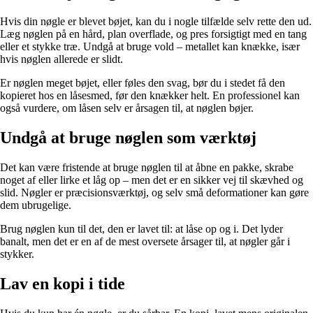
Hvis din nøgle er blevet bøjet, kan du i nogle tilfælde selv rette den ud.
Læg nøglen på en hård, plan overflade, og pres forsigtigt med en tang
eller et stykke træ. Undgå at bruge vold – metallet kan knække, især
hvis nøglen allerede er slidt.
Er nøglen meget bøjet, eller føles den svag, bør du i stedet få den
kopieret hos en låsesmed, før den knækker helt. En professionel kan
også vurdere, om låsen selv er årsagen til, at nøglen bøjer.
Undgå at bruge nøglen som værktøj
Det kan være fristende at bruge nøglen til at åbne en pakke, skrabe
noget af eller lirke et låg op – men det er en sikker vej til skævhed og
slid. Nøgler er præcisionsværktøj, og selv små deformationer kan gøre
dem ubrugelige.
Brug nøglen kun til det, den er lavet til: at låse op og i. Det lyder
banalt, men det er en af de mest oversete årsager til, at nøgler går i
stykker.
Lav en kopi i tide