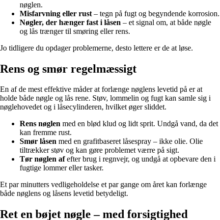
nøglen.
Misfarvning eller rust
– tegn på fugt og begyndende korrosion.
Nøgler, der hænger fast i låsen
– et signal om, at både nøgle
og lås trænger til smøring eller rens.
Jo tidligere du opdager problemerne, desto lettere er de at løse.
Rens og smør regelmæssigt
En af de mest effektive måder at forlænge nøglens levetid på er at
holde både nøgle og lås rene. Støv, lommelin og fugt kan samle sig i
nøglehovedet og i låsecylinderen, hvilket øger sliddet.
Rens nøglen
med en blød klud og lidt sprit. Undgå vand, da det
kan fremme rust.
Smør låsen
med en grafitbaseret låsespray – ikke olie. Olie
tiltrækker støv og kan gøre problemet værre på sigt.
Tør nøglen af
efter brug i regnvejr, og undgå at opbevare den i
fugtige lommer eller tasker.
Et par minutters vedligeholdelse et par gange om året kan forlænge
både nøglens og låsens levetid betydeligt.
Ret en bøjet nøgle – med forsigtighed