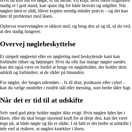
Hvis du kun har én nøgle, er du sårbar. En kopi, lavet mens originalen
stadig er i god stand, kan spare dig for både besvær og udgifter. Når
nøglen først er slidt, bliver kopien nemlig mindre præcis – og det kan
føre til problemer med låsen.
Opbevar reservenøglen et sikkert sted, og brug den af og til, så du ved,
at den stadig fungerer.
Overvej nøglebeskyttelse
Et simpelt nøgleetui eller en nøglering med beskyttende kant kan
forhindre ridser og bøjninger. Hvis du ofte har mange nøgler samlet,
kan det også være en fordel at bruge en nøgleholder, der holder dem
adskilt og forhindrer, at de slider på hinanden.
For nøgler, der bruges udendørs – fx til skur, postkasse eller cykel –
kan du vælge modeller i rustfrit stål eller messing, som bedre tåler fugt.
Når det er tid til at udskifte
Selv med god pleje holder nøgler ikke evigt. Hvis nøglen føles løs i
låsen, eller du skal bruge unormal kraft for at dreje den, kan det være
tegn på, at både nøgle og lås er slidte. I så fald er det bedre at udskifte i
tide end at risikere, at nøglen knækker i låsen.