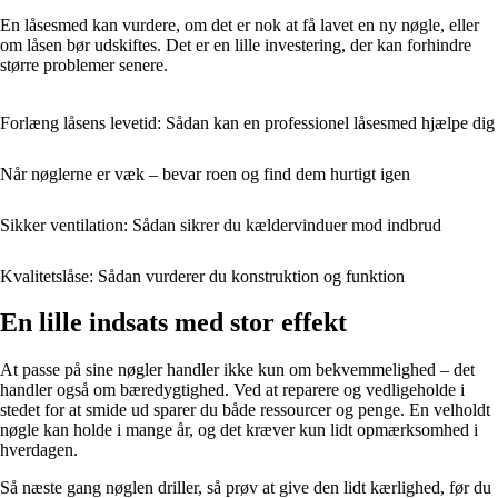
En låsesmed kan vurdere, om det er nok at få lavet en ny nøgle, eller
om låsen bør udskiftes. Det er en lille investering, der kan forhindre
større problemer senere.
Forlæng låsens levetid: Sådan kan en professionel låsesmed hjælpe dig
Når nøglerne er væk – bevar roen og find dem hurtigt igen
Sikker ventilation: Sådan sikrer du kældervinduer mod indbrud
Kvalitetslåse: Sådan vurderer du konstruktion og funktion
En lille indsats med stor effekt
At passe på sine nøgler handler ikke kun om bekvemmelighed – det
handler også om bæredygtighed. Ved at reparere og vedligeholde i
stedet for at smide ud sparer du både ressourcer og penge. En velholdt
nøgle kan holde i mange år, og det kræver kun lidt opmærksomhed i
hverdagen.
Så næste gang nøglen driller, så prøv at give den lidt kærlighed, før du